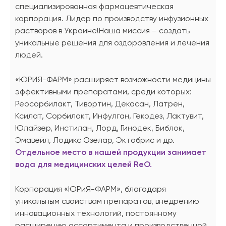
специализированная фармацевтическая
корпорация. Лидер по производству инфузионных
растворов в Украине!
Наша миссия – создать
уникальные решения для оздоровления и лечения
людей.
«ЮРИЯ-ФАРМ» расширяет возможности медицины
эффективными препаратами, среди которых:
Реосорбилакт, Тивортин, Декасан, Латрен,
Ксилат, Сорбилакт, Инфулган, Гекодез, Лактувит,
Юлайзер, Инстилан, Лорд, Гинодек, Библок,
Эмавейл, Лодикс Озелар, Эктобрис и др.
Отдельное место в нашей продукции занимает
вода для медицинских целей ReO.
Корпорация «ЮРиЯ-ФАРМ», благодаря
уникальным свойствам препаратов, внедрению
инновационных технологий, постоянному
расширению ассортимента и производственной